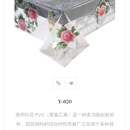
2.主要功能
（1）高分辨率印花：
图像清晰锐利：透明 PVC 的高分辨率印花能力可确保图像
和文字呈现异常清晰。这对于保持印刷品的质量至关重要，
尤其是在涉及详细图形时。
色彩鲜艳：透明 PVC 支持色彩鲜艳的印刷，可增强设计的
视觉冲击力。这一特点对于需要鲜艳夺目的图形的应用尤为
有利。
（2）灵活轻便：
易于处理：透明 PVC 具有柔韧性和轻质的特点，使其易于
处理、切割，并可根据特定要求进行塑形。这一特点有利于
Y-620
定制应用和各种格式的使用，包括卷筒纸和单张纸工艺。
透明印花 PVC（聚氯乙烯）是一种多功能创新材
适应性强：这种材料可以很容易地适应不同的形状和尺寸，
料，因其独特的综合特性而被广泛应用于各种领
因此适用范围很广。无论是用于小型包装还是大型展示板，