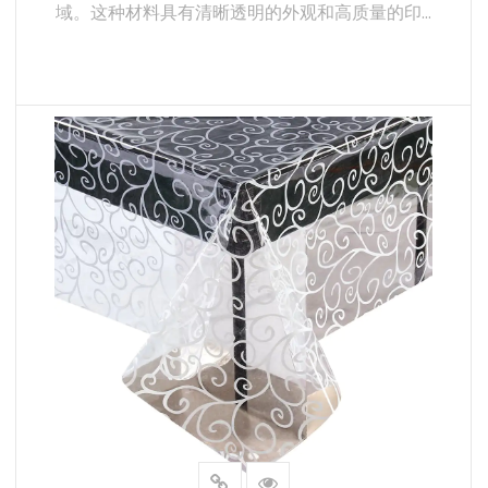
域。这种材料具有清晰透明的外观和高质量的印...
透明 PVC 都能满足不同的需求。
（3）清晰透明：
增强可视性：聚氯乙烯的透明度可确保内容物或底层表面清
晰可见。这对于以材料的清晰度为关键因素的应用非常重
阅读更多
要，例如需要展示产品本身的产品包装。
视觉连续性：材料的透明性可提供无缝外观，这对于需要透
明外观而又不影响印花设计视觉完整性的应用非常有利。
3.选择透明印花 PVC 的原因
高质量和可靠性：透明印花 PVC 以其稳定的质量和可靠性
而著称。这种材料的特性确保其在各种条件下都能表现可
靠，是商业和工业应用的理想选择。
成本效益高：该材料在质量和成本之间取得了平衡，对于需
要高质量印刷和耐用性而又不超出预算限制的项目来说，是
一种经济实惠的选择。