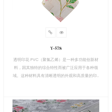
（2）耐用性：
耐候性： 透明印花 PVC 以其对环境因素（如湿度、紫外线
和温度波动）的耐受性而著称。因此，它既适用于室内应
用，也适用于室外应用，包括标牌、橱窗展示和户外横幅。
耐化学性： 这种材料能抵御各种化学物质，即使暴露在刺
激性物质中也能确保其使用寿命。这一特性非常适合在需要
Y-578
接触化学品的行业中应用。
透明印花 PVC（聚氯乙烯）是一种多功能创新材
（3）应用广泛：
料，因其独特的综合特性而被广泛应用于各种领
包装解决方案：透明印花 PVC 通常用于包装，因为它既能
域。这种材料具有清晰透明的外观和高质量的印...
清晰地展示产品，又能提供吸引人的外观。它可用于食品饮
料、化妆品和药品等行业。
促销和广告材料： 这种材料是制作小册子、传单和横幅等
促销品的理想材料。其透明度和印刷质量可确保有效传达促
阅读更多
销信息。