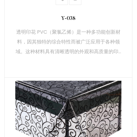
可定制性： 在透明 PVC 上印刷详细设计的能力提供了广泛
的定制选项。这使它适合制作独特的个性化产品，在市场上
Y-038
脱颖而出。
透明印花 PVC（聚氯乙烯）是一种多功能创新材
4.结论
料，因其独特的综合特性而被广泛应用于各种领
透明印花 PVC 是一种集清晰度、耐用性和美观性于一身的
域。这种材料具有清晰透明的外观和高质量的印...
重要材料。它既能支持高分辨率印刷，又能保持透明度，是
包装、宣传材料和标牌等多种应用的理想选择。这种材料在
视觉吸引力、耐用性和多功能性方面的优势，加上其高分辨
率印刷和灵活性的主要特点，使其成为企业和行业的理想选
阅读更多
择。