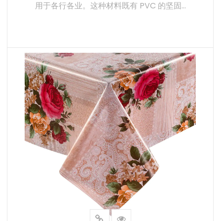
用于各行各业。这种材料既有 PVC 的坚固...
- 简单安装：无纺布背衬提供了简便的安装方式，使材料能
够牢固地粘附在各种表面上。这一特点对于需要快速高效安
装的大型应用尤为重要。
- 低维护需求：PVC表面具有抗污和抗污特性，减少了频繁
阅读更多
清洁的需求。常规维护通常只需简单擦拭，即可保持材料的
新鲜感和新外观。
c. 环保选项
- 可回收材料：无纺布背衬印花PVC采用可回收材料生产，
有助于环保实践。对于寻求可持续解决方案的行业和消费者
来说，这一点至关重要。
- 低环境影响：生产技术的改进降低了PVC制造的环境影
响，使其成为更环保的选择。
4.选择无纺布背衬印花PVC的原因
（1） 应用广泛