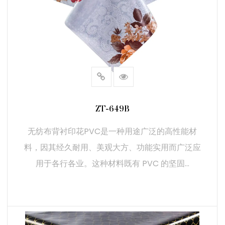
- 适应性：材料能够适应不同的表面，并且有广泛的设计选
择，使其成为住宅和商业项目的理想选择。
5.结论
无纺布背衬印花PVC是一款可靠的材料，它结合了耐用性、
美观多样性和实用性。其先进的印刷能力、易于维护和舒适
性使其成为从室内设计到工业用途等各种应用的流行选择。
凭借其提供视觉吸引力和实用优势的能力，无纺布背衬印花
ZT-649B
PVC是寻求高质量、多功能材料的人士的明智投资。
无纺布背衬印花PVC是一种用途广泛的高性能材
料，因其经久耐用、美观大方、功能实用而广泛应
用于各行各业。这种材料既有 PVC 的坚固...
阅读更多