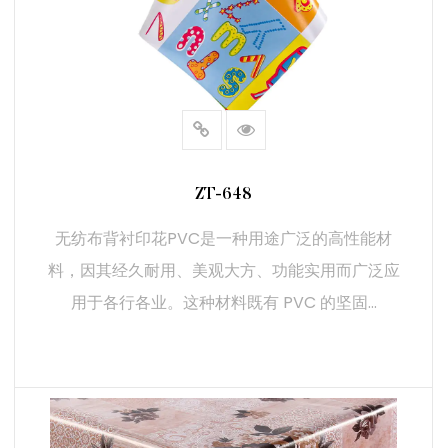
a. 耐用性和强度
- 延长使用寿命：PVC层具有很高的耐磨性，适合人流量大
的区域和对耐用性有要求的环境。
- 抗水和抗污：PVC的防水特性可以防止水分吸收，降低霉
菌和霉变的风险。同时，清洁和维护也变得简单，因为污渍
可以轻松擦除。
ZT-648
b. 美观多样性
无纺布背衬印花PVC是一种用途广泛的高性能材
- 可定制设计：印花PVC表面可以定制各种图案、颜色和纹
料，因其经久耐用、美观大方、功能实用而广泛应
理，以满足不同的设计偏好和应用需求。这种灵活性可以创
用于各行各业。这种材料既有 PVC 的坚固...
造出视觉上吸引人且独特的效果。
- 广泛的应用范围：从室内墙面覆盖到家具装饰，无纺布背
衬印花PVC的美观多样性使其适用于各种环境，包括住宅、
商业和工业环境。
阅读更多
c. 舒适性和灵活性