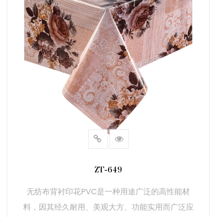
- 柔软触感：无纺布背衬增加了一层舒适性，与其他PVC背
衬材料相比，触感更柔软。这使其非常适合需要舒适性的应
用，如装饰和填充物。
- 适应不同表面：无纺布背衬的灵活性使其能够适应各种表
面和形状，使其适合复杂的应用和安装。
3. 主要特点
a. 品质印刷效果
- 清晰鲜艳的图像：采用先进的印刷技术，确保PVC表面的
图案清晰、鲜艳且持久。这种高质量的印刷效果提升了材料
的视觉吸引力，并保持其美观价值。
- 抗褪色性能：使用的印刷油墨具有抗褪色特性，即使长时
ZT-649
间暴露在光线和环境中，颜色和图案也能保持鲜亮和吸引
无纺布背衬印花PVC是一种用途广泛的高性能材
力。
料，因其经久耐用、美观大方、功能实用而广泛应
b. 易于安装和维护