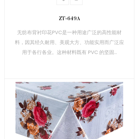
- 室内设计：这种材料非常适合用于墙面覆盖、窗帘和软
包，其可定制的设计和颜色可以提升室内空间的美观度。
ZT-649A
- 商业用途：其耐用性和易于维护的特性使其适合用于酒
无纺布背衬印花PVC是一种用途广泛的高性能材
店、办公室和零售等高流量区域，这些地方既需要功能性也
料，因其经久耐用、美观大方、功能实用而广泛应
需要外观。
用于各行各业。这种材料既有 PVC 的坚固...
（2）经济实惠
- 长期投资：无纺布背衬印花PVC的耐用性和低维护要求可
以带来长期的成本节省。投资高质量的材料可以通过减少更
换和维护成本来获得回报。
阅读更多
- 高性价比：以合理的成本实现品质外观的可定制设计，使
其成为各种应用的有吸引力的选择。
（3）功能增强
- 功能组合：PVC的防水和防污特性与无纺布背衬的舒适性
和灵活性相结合，为各种需求提供了合理的解决方案。